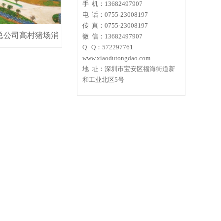
手 机：
13682497907
电 话：
0755-23008197
传 真：
0755-
23008197
总公司高村猪场消
微 信：
13682497907
Q Q：572297761
毒通道
www.xiaodutongdao.com
地 址：
深圳市宝安区福海街道新
和工业北区5号