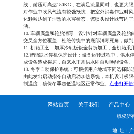
线，耐压可高达180KG，在满足流量同时，也更大
对作业中吹风气流有较强抵抗，把室外消毒作业时风
化颗粒达到了理想的水雾状态，该喷头设计既节约了
洒。
10. 车辆底盘和轮胎消毒：设计针对车辆底盘及轮
交叉全方位覆盖、杜绝传统中的底部消毒死角，做到
11. 机箱工艺：加厚冷轧板钣金剪折加工，全机箱
12.智能缺水停机保护设计：设备运转过程中，供
成设备造成损坏，自来水正常供水即自动唤醒设备。
13. 冬季自动保护系统：可根据用户地域不同选择
由此发出启动指令自动启动加热系统，本机设计极限
制温度，确保冬季超低温地区正常作业。
点击打开链
网站首页
关于我们
产品中心
版权所有：
地 址：