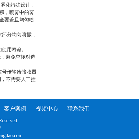
用雾化特殊设计，
积，喷雾中的雾
全覆盖且均匀喷
隙部分均匀喷撒，
的使用寿命。
能，避免空转对造
信号传输给接收器
制，不需要人工控
客户案例
视频中心
联系我们
served
理
ngdao.com