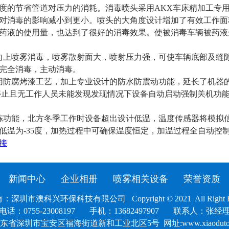
限度的节省管道对压力的消耗。消毒喷头采用AKX车床精加工专
对消毒的影响减小到更小。喷头的大角度设计增加了有效工作面
药液的使用量，也达到了很好的消毒效果。使被消毒车辆被药液
胎向上喷雾消毒，喷雾散射面大，喷射压力强，可使车辆底部及缝
完全消毒，主动消毒。
采用防腐烤漆工艺，加上专业设计的防水防震动功能，延长了机器
水停止且无工作人员未能发现发现情况下设备自动启动强制关机功
防冻功能，北方冬季工作时设备超出设计低温，温度传感器将模拟
低温为-35度，加热过程中可确保温度恒定，加温过程全自动控
接
新闻中心
企业相册
喷雾相关设备
荣誉资质
深圳市澳科兴环保科技有限公司 Copyright © 2021 All Right Re
电话：0755-23008197 手机：13682497907 联系人：张经
广东省
深圳市宝安区福海街道新和工业北区5号
网址:www.xiaoduto