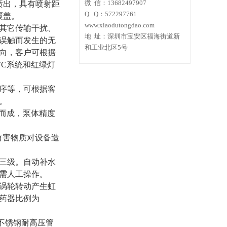
微 信：
13682497907
喷出，具有喷射距
Q Q：572297761
覆盖。
www.xiaodutongdao.com
到其它传输干扰、
地 址：
深圳市宝安区福海街道新
误触而发生的无
和工业北区5号
向，客户可根据
C系统和红绿灯
顺序等，可根据客
。
工而成，泵体精度
有害物质对设备造
位三级。自动补水
需人工操作。
体涡轮转动产生虹
药器比例为
型不锈钢耐高压管