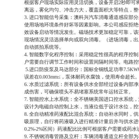
根据客户现场实际应用灵活切换，设备开启2秒即可
离远，雾化均匀、冲击力大，覆盖面积大等特点，整
3. 进口智能信号采集：澳科兴汽车消毒通道感应
使用场地环境条件好坏等因素影响。本公司感应拒绝
效设备启动等情况发生。磁场技术更加稳定可靠，该
现场情况灵活选择单向或双向消毒。（进场消毒，出
自动抓拍系统等。
4. 智能数字化程序控制：采用稳定性很高的程序
户需要自行调节工作时间和设置间隔时间等。电路控
5.进口防疫泵及马达部分：国标全铜线足功率7.5
误差在0.003mm≤，泵体耐药水腐蚀，使用寿命
6. 水质过滤系统：所有设备供水全部经过设备内部
成伤害，可确保喷头不易堵塞系统常年运转正常。
7. 智能控水上水系统：全不锈钢美国进口控水系
设计为电磁自动控制上水，当液位低于设计水位，控
8. 全自动精准药液配比混合系统：自动补水同时
吸原理，自行将药液吸入进行精准计量后并与供水进
0.2%-2%区间）药液配比比例可根据客户需要或药
9. 不锈钢消毒管路及立杆：车辆消毒通道立杆全部为