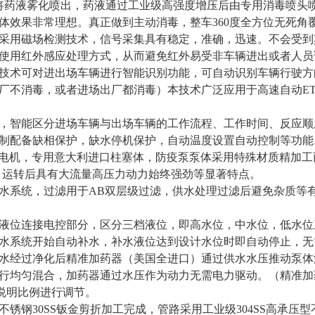
将药液雾化喷出，药液通过工业级高强度增压后由专用消毒喷头
体效果非常理想。真正做到主动消毒，整车360度全方位无死角
部分采用磁场检测技术，信号采集具有稳定，准确，迅速。不会受
使用红外感应处理方式，从而避免红外易受非车辆进出或者人员
技术可对进出场车辆进行智能识别功能，可自动识别车辆行驶方
厂不消毒，或者进场出厂都消毒）本技术广泛应用于高速自动ET
控制，智能区分进场车辆与出场车辆的工作流程、工作时间、反应
制配备缺相保护，缺水停机保护，自动温度设置自动控制等功能
KW电机，专用意大利进口柱塞体，防疫泵泵体采用特殊材质精加
超长。运转后具有大流量高压力动力始终强劲等显著特点。
净水系统，过滤用于AB双层级过滤，供水处理过滤后避免杂质等
统，液位连接电控部分，区分三档液位，即高水位，中水位，低水
水系统开始自动补水，补水液位达到设计水位时即自动停止，无
，供水经过净化后精准加药器（美国全进口）通过供水水压推动泵
行均匀混合，加药器通过水压作为动力无需电力驱动。（精准加
水说明比例进行调节。
不锈钢30SS钣金剪折加工完成，管路采用工业级304SS高承压